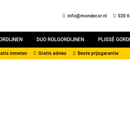
info@mondecor.nl
020 6
ORDIJNEN
DUO ROLGORDIJNEN
PLISSÉ GORD
atis inmeten
Gratis advies
Beste prijsgarantie