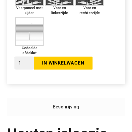
Voorpaneel met
Voor en
Voor en
zijden
linkerzijde
rechterzijde
Gedeelde
afdeklat
Houten
IN WINKELWAGEN
jaloezie
65mm
aantal
Beschrijving