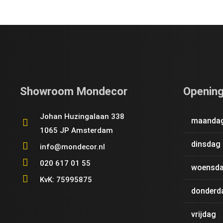
Showroom Mondecor
Opening
Johan Huzingalaan 338
maanda
1065 JP Amsterdam
dinsdag
info@mondecor.nl
020 617 01 55
woensd
KvK: 75995875
donderd
vrijdag