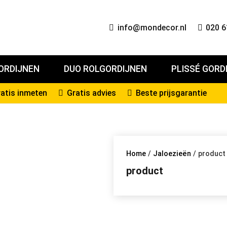
info@mondecor.nl
020 6
ORDIJNEN
DUO ROLGORDIJNEN
PLISSÉ GORD
atis inmeten
Gratis advies
Beste prijsgarantie
Home
/
Jaloezieën
/ product
product