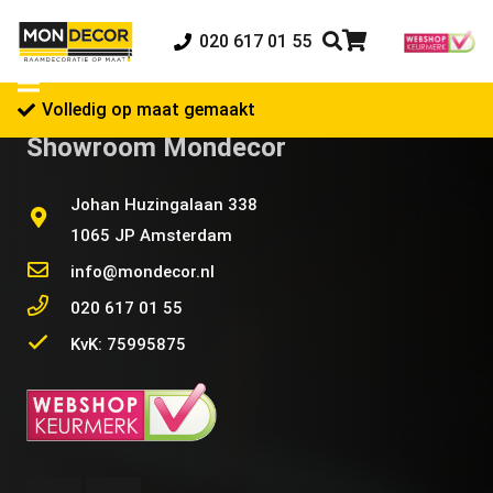
020 617 01 55
Volledig op maat gemaakt
Showroom Mondecor
Johan Huzingalaan 338
1065 JP Amsterdam
info@mondecor.nl
020 617 01 55
KvK: 75995875