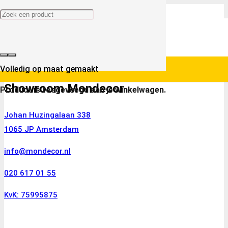
Volledig op maat gemaakt
Showroom Mondecor
Product
is toegevoegd aan je winkelwagen.
Johan Huzingalaan 338
1065 JP Amsterdam
info@mondecor.nl
020 617 01 55
KvK: 75995875