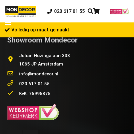
020 617 01 55
Volledig op maat gemaakt
Showroom Mondecor
Johan Huzingalaan 338
1065 JP Amsterdam
info@mondecor.nl
020 617 01 55
KvK: 75995875