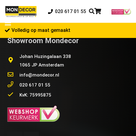
020 617 01 55
Volledig op maat gemaakt
Showroom Mondecor
Johan Huzingalaan 338
1065 JP Amsterdam
info@mondecor.nl
020 617 01 55
KvK: 75995875