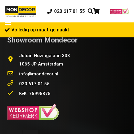
020 617 01 55
Volledig op maat gemaakt
Showroom Mondecor
Johan Huzingalaan 338
1065 JP Amsterdam
info@mondecor.nl
020 617 01 55
KvK: 75995875