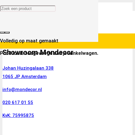
Volledig op maat gemaakt
Showroom Mondecor
Product
is toegevoegd aan je winkelwagen.
Johan Huzingalaan 338
1065 JP Amsterdam
info@mondecor.nl
020 617 01 55
KvK: 75995875