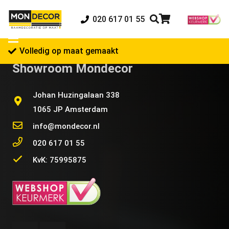
020 617 01 55
Volledig op maat gemaakt
Showroom Mondecor
Johan Huzingalaan 338
1065 JP Amsterdam
info@mondecor.nl
020 617 01 55
KvK: 75995875