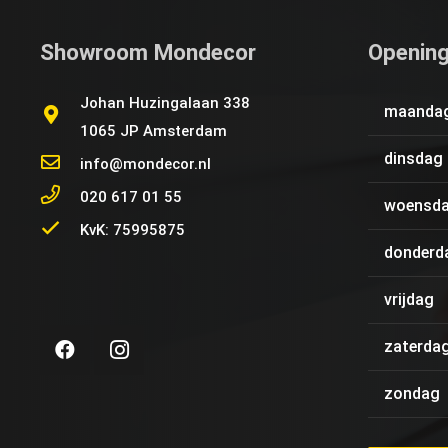
Showroom Mondecor
Opening
Johan Huzingalaan 338
maanda
1065 JP Amsterdam
dinsdag
info@mondecor.nl
020 617 01 55
woensd
KvK: 75995875
donderd
vrijdag
zaterda
zondag