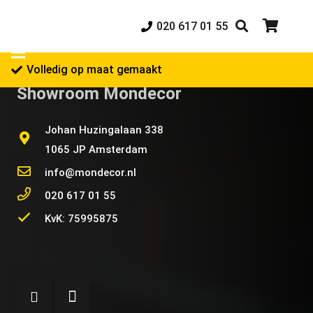
020 617 01 55
Volledig op maat gemaakt
Showroom Mondecor
Johan Huzingalaan 338
1065 JP Amsterdam
info@mondecor.nl
020 617 01 55
KvK: 75995875