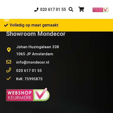
020 617 01 55
Volledig op maat gemaakt
Showroom Mondecor
Johan Huzingalaan 338
1065 JP Amsterdam
info@mondecor.nl
020 617 01 55
KvK: 75995875