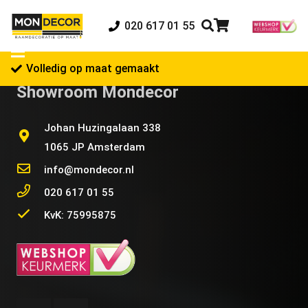
020 617 01 55
Volledig op maat gemaakt
Showroom Mondecor
Johan Huzingalaan 338
1065 JP Amsterdam
info@mondecor.nl
020 617 01 55
KvK: 75995875