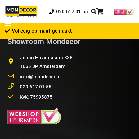
020 617 01 55
Volledig op maat gemaakt
Showroom Mondecor
Johan Huzingalaan 338
1065 JP Amsterdam
info@mondecor.nl
020 617 01 55
KvK: 75995875