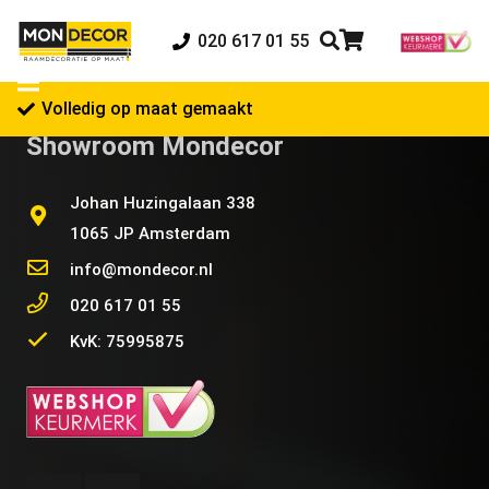
020 617 01 55
Volledig op maat gemaakt
Showroom Mondecor
Johan Huzingalaan 338
1065 JP Amsterdam
info@mondecor.nl
020 617 01 55
KvK: 75995875