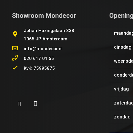
Showroom Mondecor
Opening
Johan Huzingalaan 338
maanda
1065 JP Amsterdam
dinsdag
info@mondecor.nl
020 617 01 55
woensd
KvK: 75995875
donderd
vrijdag
zaterda
zondag