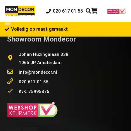
020 617 01 55
Volledig op maat gemaakt
Showroom Mondecor
Johan Huzingalaan 338
1065 JP Amsterdam
info@mondecor.nl
020 617 01 55
KvK: 75995875