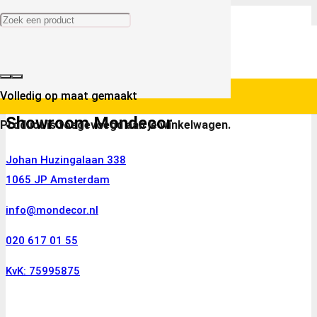
Volledig op maat gemaakt
Showroom Mondecor
Product
is toegevoegd aan je winkelwagen.
Johan Huzingalaan 338
1065 JP Amsterdam
info@mondecor.nl
020 617 01 55
KvK: 75995875