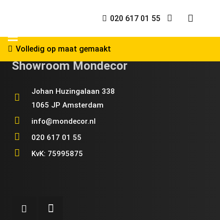
020 617 01 55
Volledig op maat gemaakt
Showroom Mondecor
Johan Huzingalaan 338
1065 JP Amsterdam
info@mondecor.nl
020 617 01 55
KvK: 75995875