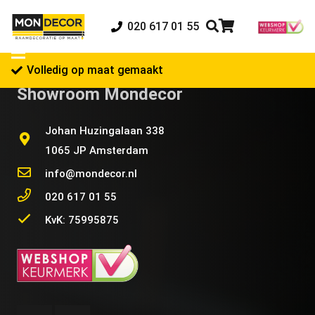
020 617 01 55
Volledig op maat gemaakt
Showroom Mondecor
Johan Huzingalaan 338
1065 JP Amsterdam
info@mondecor.nl
020 617 01 55
KvK: 75995875