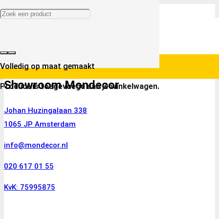
Volledig op maat gemaakt
Showroom Mondecor
Product
is toegevoegd aan je winkelwagen.
Johan Huzingalaan 338
1065 JP Amsterdam
info@mondecor.nl
020 617 01 55
KvK: 75995875