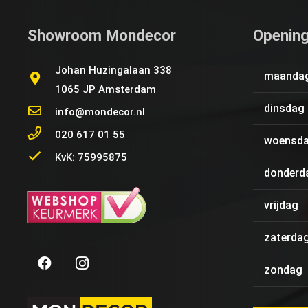
Showroom Mondecor
Opening
Johan Huzingalaan 338
maanda
1065 JP Amsterdam
dinsdag
info@mondecor.nl
020 617 01 55
woensd
KvK: 75995875
donderd
vrijdag
zaterda
zondag