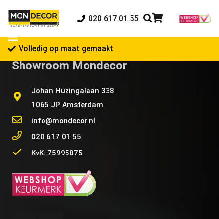
020 617 01 55
Volledig op maat gemaakt
Showroom Mondecor
Johan Huzingalaan 338
1065 JP Amsterdam
info@mondecor.nl
020 617 01 55
KvK: 75995875