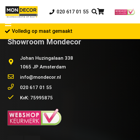
020 617 01 55
Volledig op maat gemaakt
Showroom Mondecor
Johan Huzingalaan 338
1065 JP Amsterdam
info@mondecor.nl
020 617 01 55
KvK: 75995875