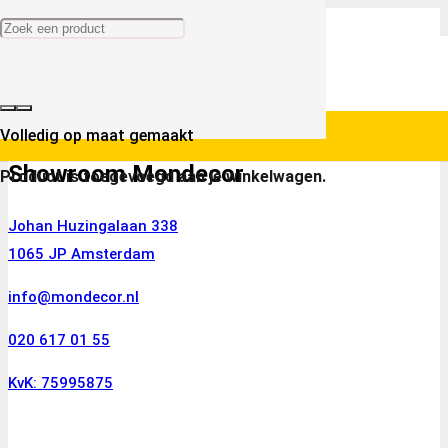
Volledig op maat gemaakt
Showroom Mondecor
Product
is toegevoegd aan je winkelwagen.
Johan Huzingalaan 338
1065 JP Amsterdam
info@mondecor.nl
020 617 01 55
KvK: 75995875