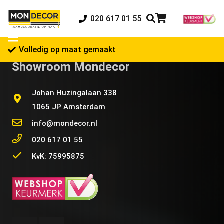
020 617 01 55
Volledig op maat gemaakt
Showroom Mondecor
Johan Huzingalaan 338
1065 JP Amsterdam
info@mondecor.nl
020 617 01 55
KvK: 75995875