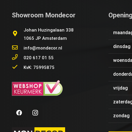
Showroom Mondecor
Opening
Johan Huzingalaan 338
maanda
1065 JP Amsterdam
dinsdag
info@mondecor.nl
020 617 01 55
woensd
KvK: 75995875
donderd
vrijdag
zaterda
zondag