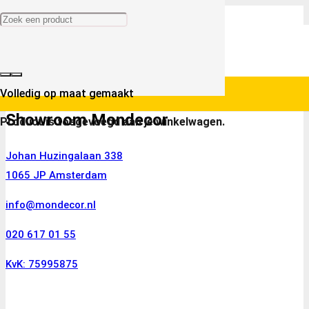
Volledig op maat gemaakt
Showroom Mondecor
Product
is toegevoegd aan je winkelwagen.
Johan Huzingalaan 338
1065 JP Amsterdam
info@mondecor.nl
020 617 01 55
KvK: 75995875