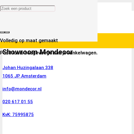
Volledig op maat gemaakt
Showroom Mondecor
Product
is toegevoegd aan je winkelwagen.
Johan Huzingalaan 338
1065 JP Amsterdam
info@mondecor.nl
020 617 01 55
KvK: 75995875