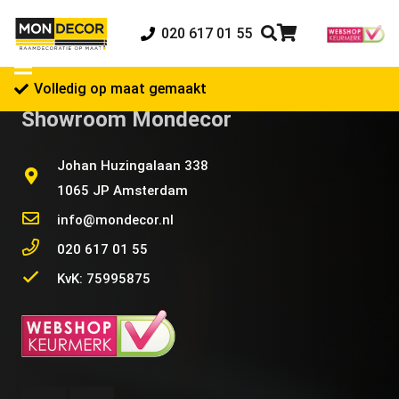
020 617 01 55
Volledig op maat gemaakt
Showroom Mondecor
Johan Huzingalaan 338
1065 JP Amsterdam
info@mondecor.nl
020 617 01 55
KvK: 75995875