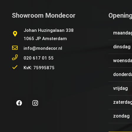
Showroom Mondecor
Opening
Johan Huzingalaan 338
maanda
1065 JP Amsterdam
dinsdag
info@mondecor.nl
020 617 01 55
woensd
KvK: 75995875
donderd
vrijdag
zaterda
zondag