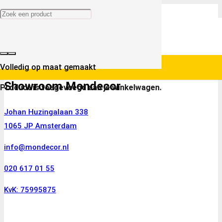
Volledig op maat gemaakt
Showroom Mondecor
Product
is toegevoegd aan je winkelwagen.
Johan Huzingalaan 338
1065 JP Amsterdam
info@mondecor.nl
020 617 01 55
KvK: 75995875