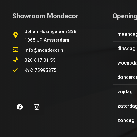
Showroom Mondecor
Opening
Johan Huzingalaan 338
maanda
1065 JP Amsterdam
dinsdag
info@mondecor.nl
020 617 01 55
woensd
KvK: 75995875
donderd
vrijdag
zaterda
zondag