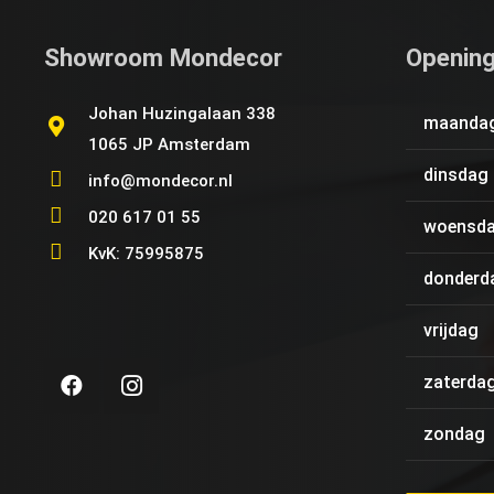
Showroom Mondecor
Opening
Johan Huzingalaan 338
maanda
1065 JP Amsterdam
dinsdag
info@mondecor.nl
020 617 01 55
woensd
KvK: 75995875
donderd
vrijdag
zaterda
zondag