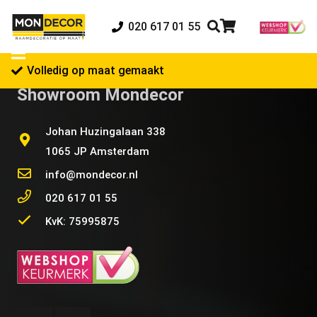
020 617 01 55
Volledig op maat gemaakt
Showroom Mondecor
Johan Huzingalaan 338
1065 JP Amsterdam
info@mondecor.nl
020 617 01 55
KvK: 75995875