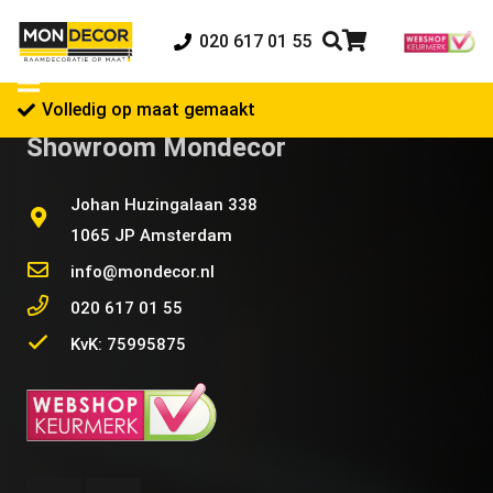
020 617 01 55
Volledig op maat gemaakt
Showroom Mondecor
Johan Huzingalaan 338
1065 JP Amsterdam
info@mondecor.nl
020 617 01 55
KvK: 75995875