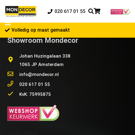
020 617 01 55
Volledig op maat gemaakt
Showroom Mondecor
Johan Huzingalaan 338
1065 JP Amsterdam
info@mondecor.nl
020 617 01 55
KvK: 75995875