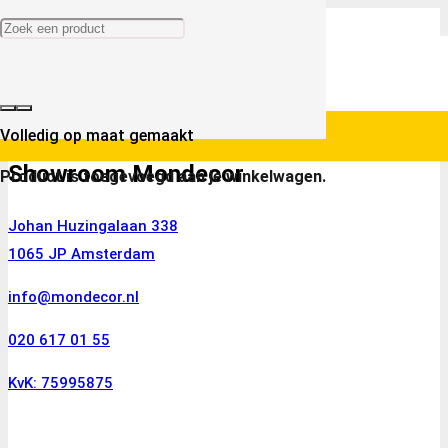
Volledig op maat gemaakt
Showroom Mondecor
Product
is toegevoegd aan je winkelwagen.
Johan Huzingalaan 338
1065 JP Amsterdam
info@mondecor.nl
020 617 01 55
KvK: 75995875