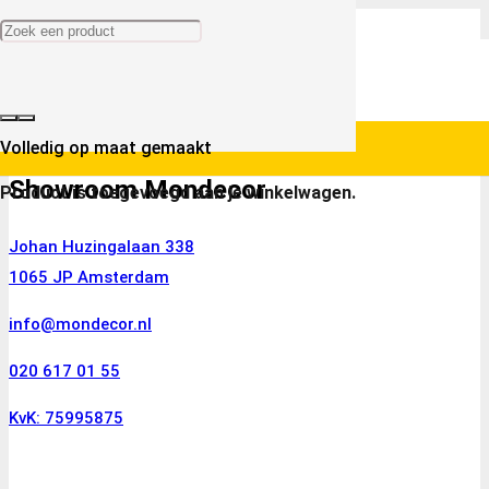
Volledig op maat gemaakt
Showroom Mondecor
Product
is toegevoegd aan je winkelwagen.
Johan Huzingalaan 338
1065 JP Amsterdam
info@mondecor.nl
020 617 01 55
KvK: 75995875