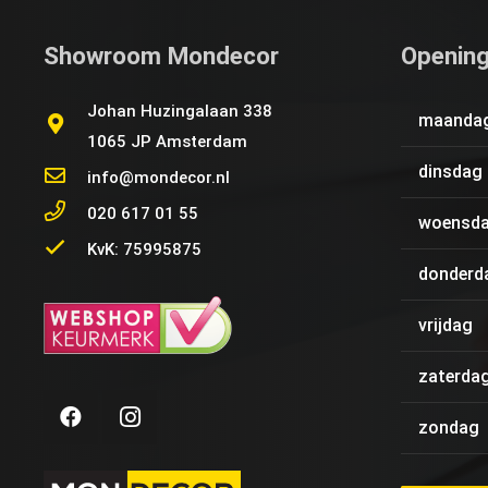
Showroom Mondecor
Opening
Johan Huzingalaan 338
maanda
1065 JP Amsterdam
dinsdag
info@mondecor.nl
020 617 01 55
woensd
KvK: 75995875
donderd
vrijdag
zaterda
zondag