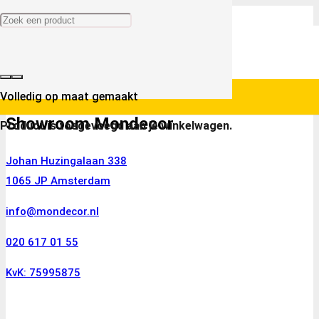
Volledig op maat gemaakt
Showroom Mondecor
Product
is toegevoegd aan je winkelwagen.
Johan Huzingalaan 338
1065 JP Amsterdam
info@mondecor.nl
020 617 01 55
KvK: 75995875