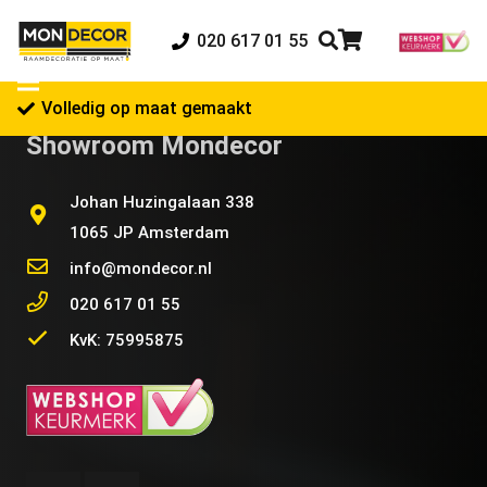
020 617 01 55
Volledig op maat gemaakt
Showroom Mondecor
Johan Huzingalaan 338
1065 JP Amsterdam
info@mondecor.nl
020 617 01 55
KvK: 75995875