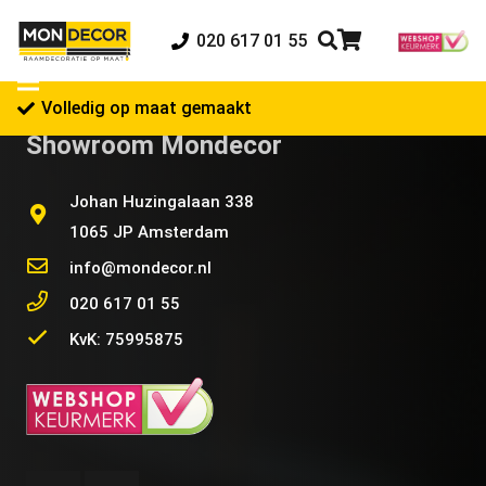
020 617 01 55
Volledig op maat gemaakt
Showroom Mondecor
Johan Huzingalaan 338
1065 JP Amsterdam
info@mondecor.nl
020 617 01 55
KvK: 75995875