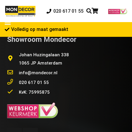
020 617 01 55
Volledig op maat gemaakt
Showroom Mondecor
Johan Huzingalaan 338
1065 JP Amsterdam
info@mondecor.nl
020 617 01 55
KvK: 75995875