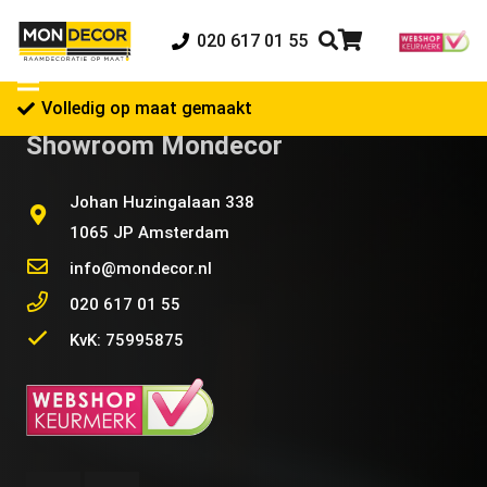
020 617 01 55
Volledig op maat gemaakt
Showroom Mondecor
Johan Huzingalaan 338
1065 JP Amsterdam
info@mondecor.nl
020 617 01 55
KvK: 75995875