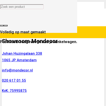
Volledig op maat gemaakt
Showroom Mondecor
Product
is toegevoegd aan je winkelwagen.
Johan Huzingalaan 338
1065 JP Amsterdam
info@mondecor.nl
020 617 01 55
KvK: 75995875