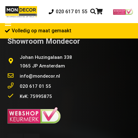
020 617 01 55
Volledig op maat gemaakt
Showroom Mondecor
Johan Huzingalaan 338
1065 JP Amsterdam
info@mondecor.nl
020 617 01 55
KvK: 75995875