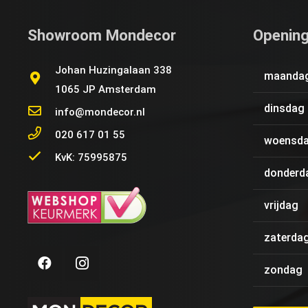
Showroom Mondecor
Opening
Johan Huzingalaan 338
maanda
1065 JP Amsterdam
dinsdag
info@mondecor.nl
020 617 01 55
woensd
KvK: 75995875
donderd
vrijdag
zaterda
zondag