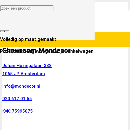
Volledig op maat gemaakt
Showroom Mondecor
Product
is toegevoegd aan je winkelwagen.
Johan Huzingalaan 338
1065 JP Amsterdam
info@mondecor.nl
020 617 01 55
KvK: 75995875